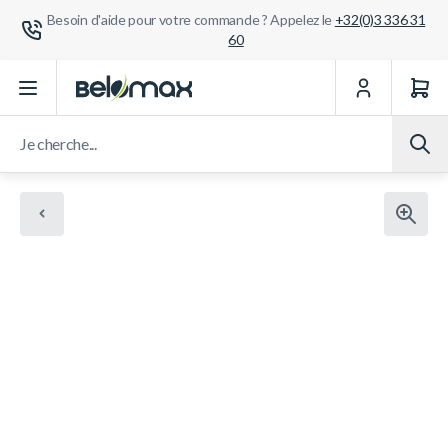
Besoin d'aide pour votre commande ? Appelez le
+32(0)3 336 31
60
Aller au contenu
Je cherche...