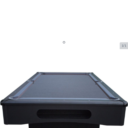
1/1
Buffalo Eliminator II 7ft Table de
Billard mat Noir/slate grey
SKU:
BUF.9200.597
Marque:
Buffalo
1 695.– €
En stock
était
1 999.– €
-15%
Options personnalisables: