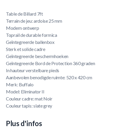
Table de Billard 7ft
Terrain de jeu: ardoise 25 mm
Modern ontwerp
Toprail de durable formica
Geïntegreerde ballenbox
Sterk et solide cadre
Geïntegreerde beschermhoeken
Geïntegreerde Bord de Protection 360 graden
In hauteur verstelbare pieds
Aanbevolen benodigde ruimte: 520 x 420 cm
Merk: Buffalo
Model: Eliminator II
Couleur cadre: mat Noir
Couleur tapis: slate grey
Plus d'infos