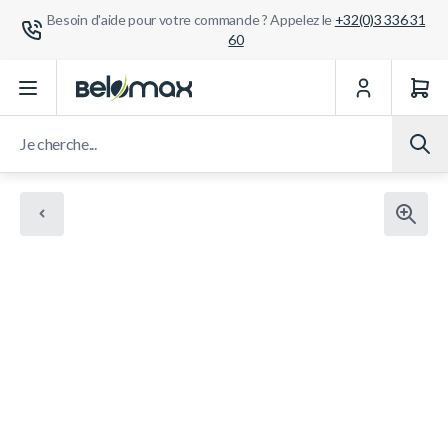
Besoin d'aide pour votre commande ? Appelez le
+32(0)3 336 31
60
Aller au contenu
Je cherche...