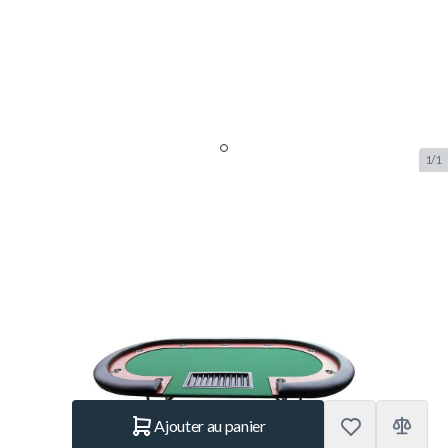
1/1
Buffalo Table de Poker High
Roller Noir
SKU:
BUF.7100.789
Marque:
Buffalo
NOUVEAU
389.– €
En stock
Quantité
Ajouter au panier