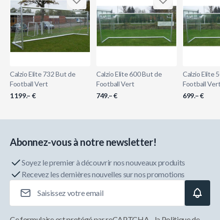
Calzio Elite 732 But de
Calzio Elite 600 But de
Calzio Elite 
Football Vert
Football Vert
Football Ver
1 199.– €
749.– €
699.– €
Abonnez-vous à notre newsletter!
Soyez le premier à découvrir nos nouveaux produits
Recevez les dernières nouvelles sur nos promotions
Adresse e-mail
Ce formulaire est protégé par reCAPTCHA - la
Politique de