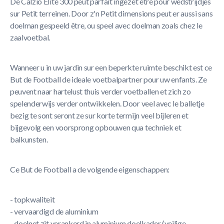
De Calzio Elite 300 peut parfait ingezet être pour wedstrijdjes
sur Petit terreinen. Door z'n Petit dimensions peut er aussi sans
doelman gespeeld être, ou speel avec doelman zoals chez le
zaalvoetbal.
Wanneer u in uw jardin sur een beperkte ruimte beschikt est ce
But de Football de ideale voetbalpartner pour uw enfants. Ze
peuvent naar hartelust thuis verder voetballen et zich zo
spelenderwijs verder ontwikkelen. Door veel avec le balletje
bezig te sont seront ze sur korte termijn veel bijleren et
bijgevolg een voorsprong opbouwen qua techniek et
balkunsten.
Ce But de Football a de volgende eigenschappen:
- topkwaliteit
- vervaardigd de aluminium
- doelnet zit verankerd in aluminium doelkader (veilige