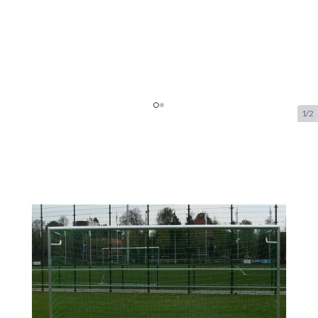
1/2
Calzio Elite 300 But de Football
Orange
SKU:
CAL.ELI.300.ORANJE
Marque:
Calzio
599.– €
En stock
Options personnalisables:
*
EXTRA MONTAGE DOELNET