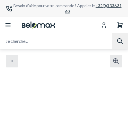
Besoin d'aide pour votre commande ? Appelez le
+32(0)3 336 31
60
Aller au contenu
Je cherche...