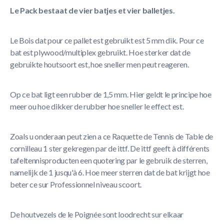
Le Pack bestaat de vier batjes et vier balletjes.
Le Bois dat pour ce pallet est gebruikt est 5 mm dik. Pour ce
bat est plywood/multiplex gebruikt. Hoe sterker dat de
gebruikte houtsoort est, hoe sneller men peut reageren.
Op ce bat ligt een rubber de 1,5 mm. Hier geldt le principe hoe
meer ou hoe dikker de rubber hoe sneller le effect est.
Zoals u onderaan peut zien a ce Raquette de Tennis de Table de
cornilleau 1 ster gekregen par de ittf. De ittf geeft à différents
tafeltennisproducten een quotering par le gebruik de sterren,
namelijk de 1 jusqu'à 6. Hoe meer sterren dat de bat krijgt hoe
beter ce sur Professionnel niveau scoort.
De houtvezels de le Poignée sont loodrecht sur elkaar