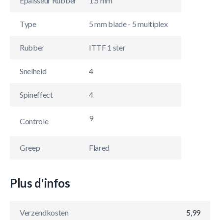
Épaisseur Rubber
1.5 mm
Type
5 mm blade - 5 multiplex
Rubber
ITTF 1 ster
Snelheid
4
Spineffect
4
9
Controle
Greep
Flared
Plus d'infos
Verzendkosten
5,99