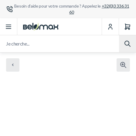
Besoin d'aide pour votre commande ? Appelez le
+32(0)3 336 31
60
Aller au contenu
Je cherche...