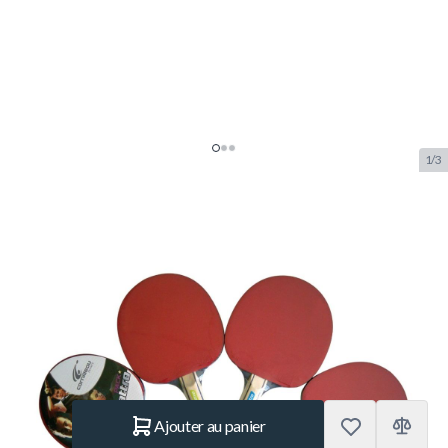
1/3
Cornilleau Sport Pack Quattro
Tennis de Table Batset
SKU:
COR.432053
Marque:
Cornilleau
NOUVEAU
40.– €
En stock
Quantité
Ajouter au panier