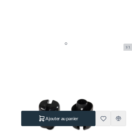
1/1
Einddop Safetynet JumpArenA
Ovale L
SKU:
EXIT.67.99.01.02
Marque:
Exit Toys
9,95 €
En stock
Quantité
Ajouter au panier