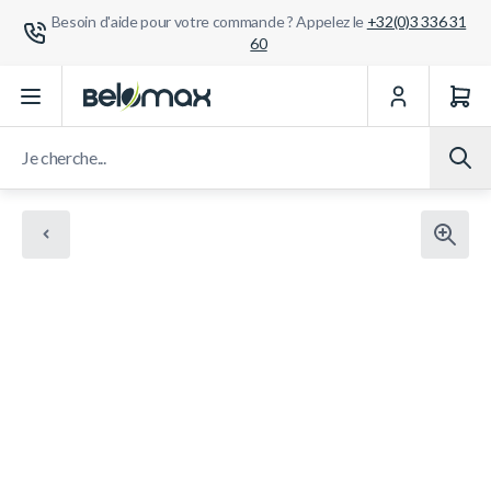
Besoin d'aide pour votre commande ? Appelez le
+32(0)3 336 31
60
Aller au contenu
Je cherche...