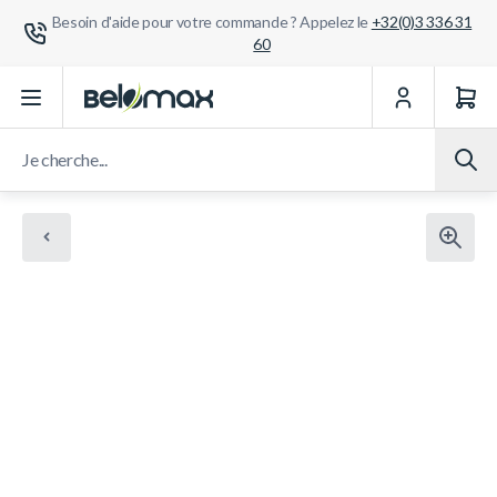
Besoin d'aide pour votre commande ? Appelez le
+32(0)3 336 31
60
Aller au contenu
Je cherche...