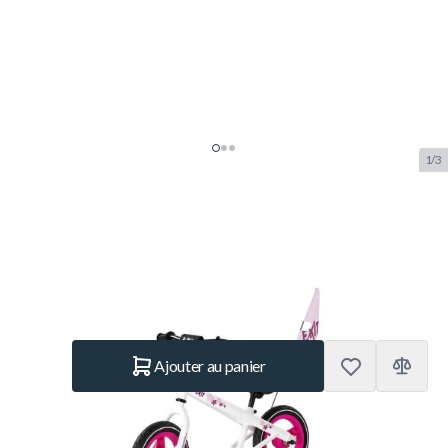
1/3
Exit B-Bike Lady Draisienne
SKU:
EXIT.28.01.05.00
Marque:
Exit Toys
79.– €
En stock
Quantité
Ajouter au panier