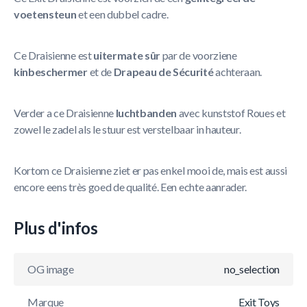
voetensteun
et een dubbel cadre.
Ce Draisienne est
uitermate sûr
par de voorziene
kinbeschermer
et de
Drapeau de Sécurité
achteraan.
Verder a ce Draisienne
luchtbanden
avec kunststof Roues et
zowel le zadel als le stuur est verstelbaar in hauteur.
Kortom ce Draisienne ziet er pas enkel mooi de, mais est aussi
encore eens très goed de qualité. Een echte aanrader.
Plus d'infos
OG image
no_selection
Marque
Exit Toys