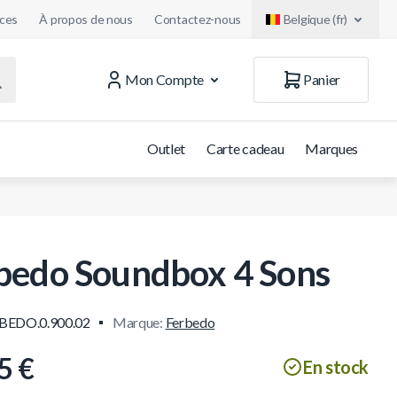
uces
À propos de nous
Contactez-nous
Belgique (fr)
Mon Compte
Panier
Outlet
Carte cadeau
Marques
bedo Soundbox 4 Sons
BEDO.0.900.02
Marque:
Ferbedo
5 €
En stock