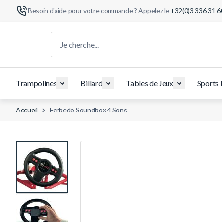
Besoin d'aide pour votre commande ? Appelez le
+32(0)3 336 31 6
Aller au contenu
Je cherche...
Trampolines
Billard
Tables de Jeux
Sports 
Accueil
Ferbedo Soundbox 4 Sons
View larger image
View larger image