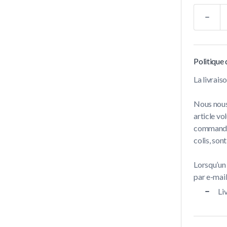
Quantité
Politique 
La livrai
Nous nous
article vo
commandes 
colis, son
Lorsqu’un
par e-mail 
Li