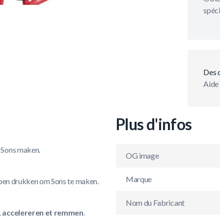
spéci
Des 
Aide 
Plus d'infos
t Sons maken.
OG image
Marque
oppen drukken om Sons te maken.
Nom du Fabricant
, accelereren et remmen
.