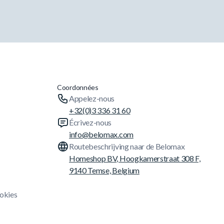
Coordonnées
Appelez-nous
+32(0)3 336 31 60
Écrivez-nous
info@belomax.com
Routebeschrijving naar de Belomax
Homeshop BV, Hoogkamerstraat 308 F,
9140 Temse, Belgium
ookies