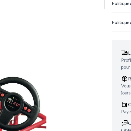
Politique 
Politique 
L
Profi
pour
R
Vous 
jours
O
Payez
C
Obten