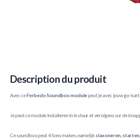
Description du produit
Avec ce
Ferbedo Soundbox module
peut je avec jouw go-kar
Je peut ce module installeren in le stuur et verolgens sur de kn
Ce soundbox peut 4 Sons maken, namelijk
claxoneren, starten