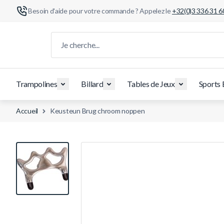
Besoin d'aide pour votre commande ? Appelez le
+32(0)3 336 31 6
Aller au contenu
Je cherche...
Trampolines
Billard
Tables de Jeux
Sports 
Accueil
Keusteun Brug chroom noppen
View larger image