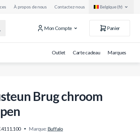
uces
À propos de nous
Contactez-nous
Belgique (fr)
Mon Compte
Panier
Outlet
Carte cadeau
Marques
steun Brug chroom
pen
.4111.100
Marque:
Buffalo