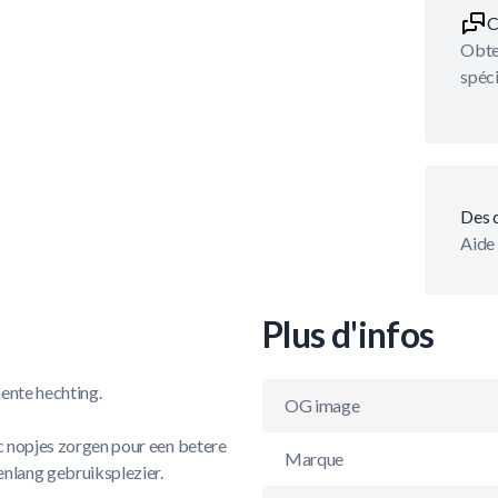
C
Obten
spéci
Des 
Aide 
Plus d'infos
ente hechting.
OG image
ic nopjes zorgen pour een betere
Marque
enlang gebruiksplezier.