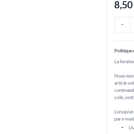
8,50
Quantité
Politique 
La livrai
Nous nous
article vo
commandes 
colis, son
Lorsqu’un
par e-mail 
Li