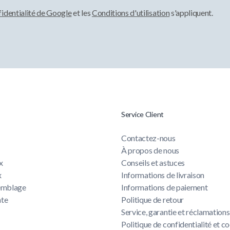
fidentialité de Google
et les
Conditions d'utilisation
s'appliquent.
Service Client
Contactez-nous
À propos de nous
x
Conseils et astuces
x
Informations de livraison
semblage
Informations de paiement
nte
Politique de retour
Service, garantie et réclamations
u
Politique de confidentialité et c