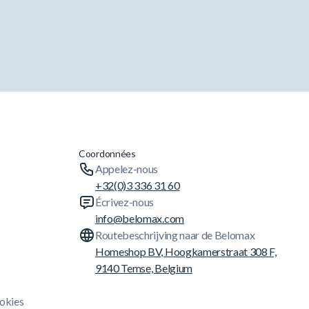
Coordonnées
Appelez-nous
+32(0)3 336 31 60
Écrivez-nous
info@belomax.com
Routebeschrijving naar de Belomax
Homeshop BV, Hoogkamerstraat 308 F,
9140 Temse, Belgium
ookies