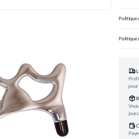
Politique 
Politique 
L
Profi
pour
R
Vous 
jours
O
Payez