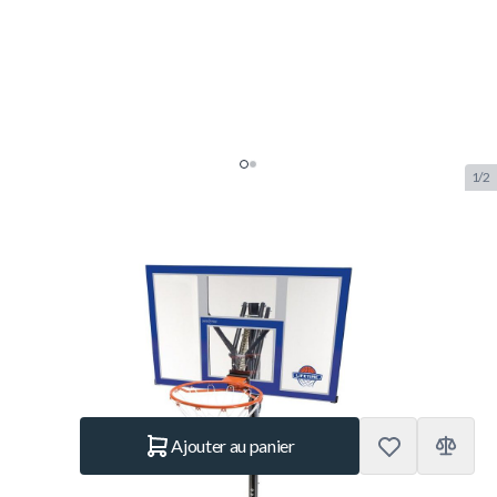
1/2
Lifetime Power Dunk Poteau de
Basket
SKU:
LT.90000
Marque:
Lifetime
399.– €
En stock
Quantité
Ajouter au panier