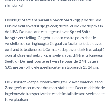
slamdunks!
Door le g
rote transparante backboard
krijg je de de Slam
Dunk le
echte wedstrijdgevoel
; de feel et look de de pro's in
de NBA. De installatie est uitgerust avec
Speed Shift
hoogteverstelling
. Ce gebruikt een contra poids chez le
verstellen de de ringhoogte. Ce gaat zo facilement dat le avec
één hand te bedienen est. Ce maakt de power dunk très adapté
pour afwisselend gebruik par spelers avec différents longueur
(leeftijd). De
ringhoogte est verstelbaar de 2,44 jusqu'à
3,05 meter
(officiele speelhoogte) in stappen de 15,24 cm.
De kunststof voet peut naar keuze gevuld avec water ou zand.
Zand geeft meer massa dus meer stabiliteit. Door middel de de
ingebouwde transportwielen est de installatie sans veel moeite
te verplaatsen.