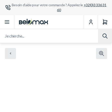
Besoin d'aide pour votre commande ? Appelez le
+32(0)3 336 31
60
Aller au contenu
Je cherche...