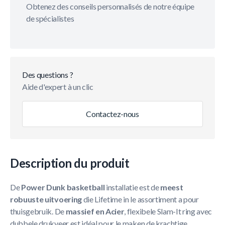
Obtenez des conseils personnalisés de notre équipe
de spécialistes
Des questions ?
Aide d'expert à un clic
Contactez-nous
Description du produit
De
Power Dunk basketball
installatie est de
meest
robuuste uitvoering
die Lifetime in le assortiment a pour
thuisgebruik. De
massief en Acier
, flexibele Slam-It ring avec
dubbele drukveer est idéal pour le maken de krachtige