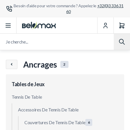
Besoin d'aide pour votre commande ? Appelez le
+32(0)3 336 31
60
Aller au contenu
Je cherche...
Ancrages
2
Tables de Jeux
Tennis De Table
Accessoires De Tennis De Table
Couvertures De Tennis De Table
6