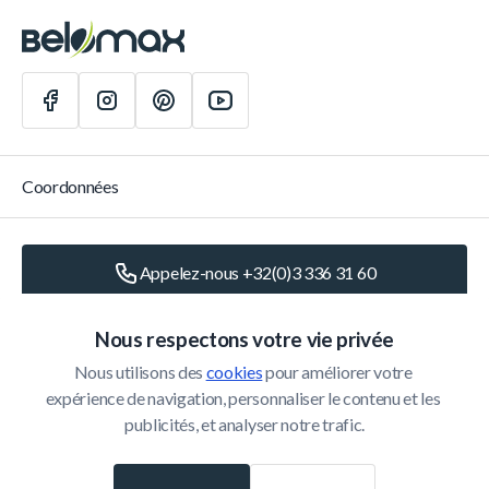
Coordonnées
Appelez-nous +32(0)3 336 31 60
Écrivez-nous
info@belomax.com
Nous respectons votre vie privée
Nous utilisons des 
cookies
 pour améliorer votre 
Routebeschrijving naar de Belomax
expérience de navigation, personnaliser le contenu et les 
publicités, et analyser notre trafic.
Catégories