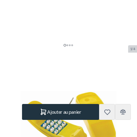
1/4
Telefoon - Jaune
SKU:
K.509.010.003.001
Marque:
KBT
14,95 €
En stock
Quantité
Ajouter au panier