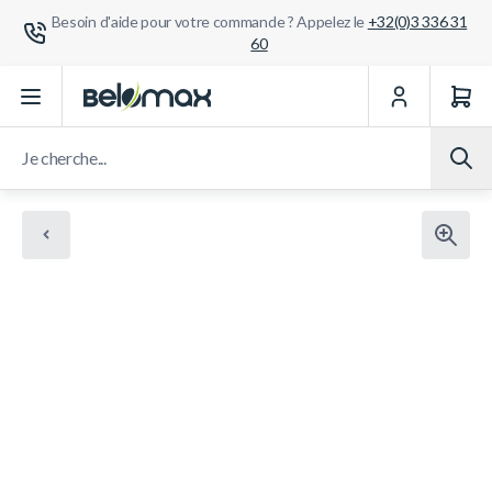
Besoin d'aide pour votre commande ? Appelez le
+32(0)3 336 31
60
Aller au contenu
Je cherche...