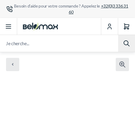
Besoin d'aide pour votre commande ? Appelez le
+32(0)3 336 31
60
Aller au contenu
Je cherche...