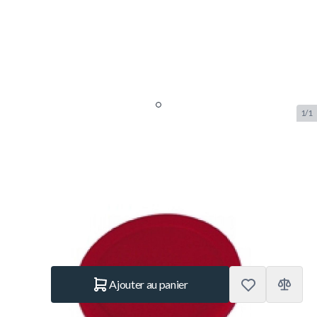
1/1
TopTable air hockey puck rouge
63mm
SKU:
TT.AC7110
Marque:
TopTable
1,20 €
En stock
Quantité
Ajouter au panier