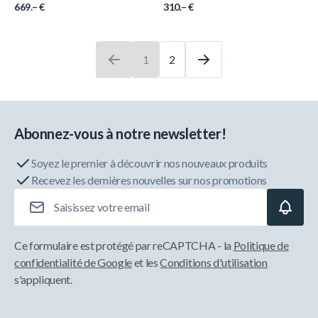
669.– €
310.– €
1
2
Vous lisez actuellement la page
Page
Abonnez-vous à notre newsletter!
Soyez le premier à découvrir nos nouveaux produits
Recevez les dernières nouvelles sur nos promotions
Adresse e-mail
Ce formulaire est protégé par reCAPTCHA - la
Politique de
confidentialité de Google
et les
Conditions d'utilisation
s'appliquent.