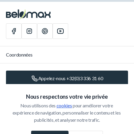
Coordonnées
Appelez-nous +32(0)3 336 31 60
Écrivez-nous
info@belomax.com
Nous respectons votre vie privée
Nous utilisons des 
cookies
 pour améliorer votre 
Routebeschrijving naar de Belomax
expérience de navigation, personnaliser le contenu et les 
publicités, et analyser notre trafic.
Catégories