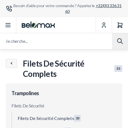
Besoin d'aide pour votre commande ? Appelez le
+32(0)3 336 31
60
Aller au contenu
Je cherche...
Filets De Sécurité
33
Complets
Trampolines
Filets De Sécurité
Filets De Sécurité Complets
33