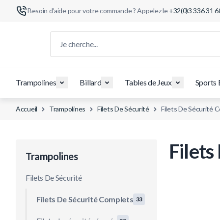
Besoin d'aide pour votre commande ? Appelez le
+32(0)3 336 31 6
Aller au contenu
Je cherche...
Trampolines
Billard
Tables de Jeux
Sports 
Accueil
Trampolines
Filets De Sécurité
Filets De Sécurité 
Filets
Trampolines
Filets De Sécurité
Filets De Sécurité Complets
33