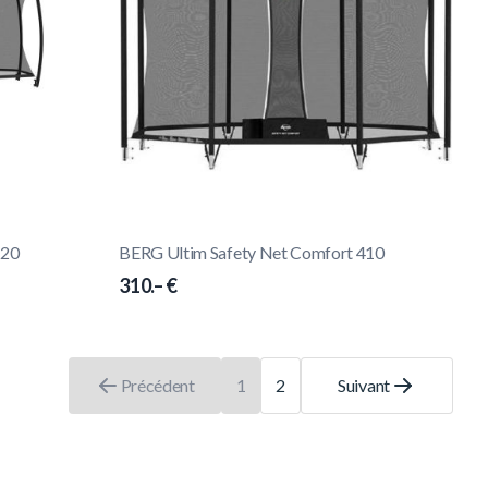
520
BERG Ultim Safety Net Comfort 410
310.– €
Précédent
1
2
Suivant
Vous lisez actuellement la page
Page