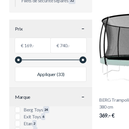
Filets de sécurité séparés
32
Prix
filtre
Valeur minimale
Valeur maximale
€
€
Appliquer
(33)
Marque
BERG Trampoline
filtre
380 cm
Berg Toys
24
produits disponibles
369.– €
Exit Toys
6
produits disponibles
Etan
2
produits disponibles