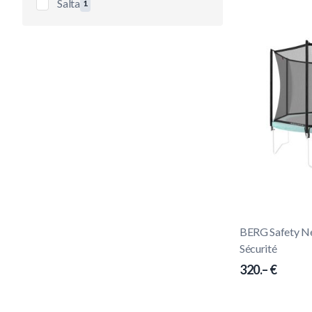
Salta
1
produits disponibles
BERG Safety Net
Sécurité
320.– €