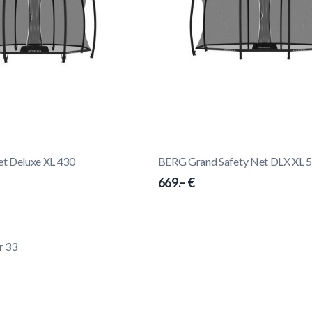
t Deluxe XL 430
BERG Grand Safety Net DLX XL 
669.– €
r
33