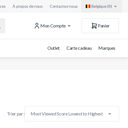
uces
À propos de nous
Contactez-nous
Belgique (fr)
Mon Compte
Panier
Outlet
Carte cadeau
Marques
Trier par :