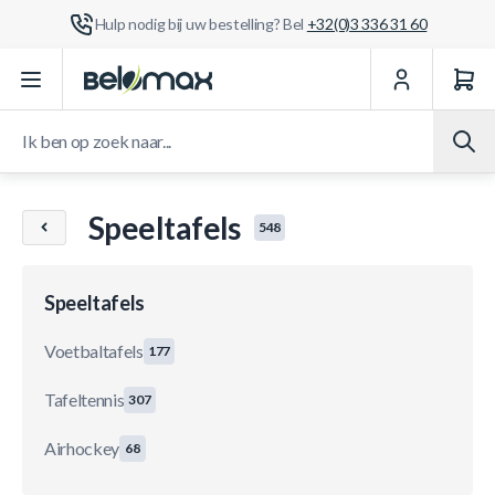
Hulp nodig bij uw bestelling? Bel
+32(0)3 336 31 60
Ga naar de inhoud
Ik ben op zoek naar...
Speeltafels
548
Speeltafels
Voetbaltafels
177
Tafeltennis
307
Airhockey
68