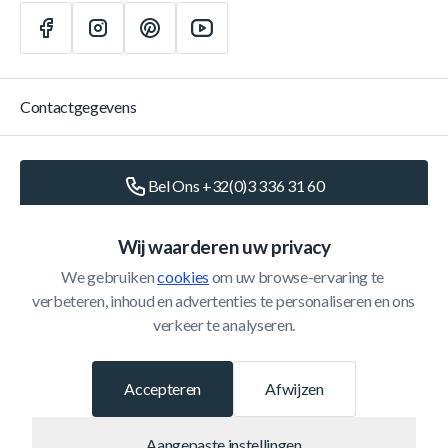
Contactgegevens
Bel Ons +32(0)3 336 31 60
Schrijf Ons
info@belomax.com
Wij waarderen uw privacy
We gebruiken 
cookies
 om uw browse-ervaring te 
Routebeschrijving naar de Belomax
verbeteren, inhoud en advertenties te personaliseren en ons 
verkeer te analyseren.
Categorieën
Accepteren
Afwijzen
Klantenservice
Aangepaste instellingen