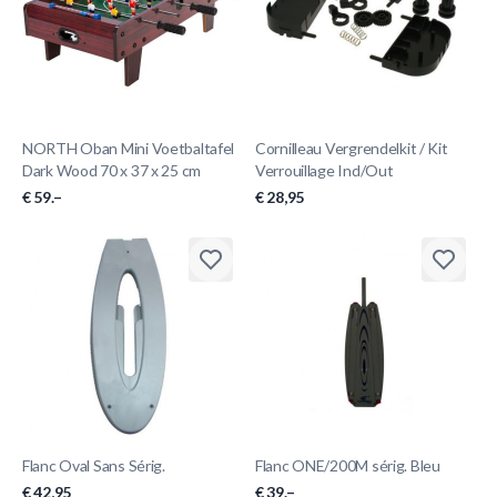
NORTH Oban Mini Voetbaltafel
Cornilleau Vergrendelkit / Kit
Dark Wood 70 x 37 x 25 cm
Verrouillage Ind/Out
€ 59.–
€ 28,95
Flanc Oval Sans Sérig.
Flanc ONE/200M sérig. Bleu
€ 42,95
€ 39.–