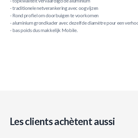
- topkwaliteit vervaardigd de aluminium
- traditionele netverankering avec oogvijzen
- Rond profiel om doorbuigen te voorkomen
- aluminium grondkader avec dezelfde diamètre pour een verhoo
- bas poids dus makkelijk Mobile.
Les clients achètent aussi