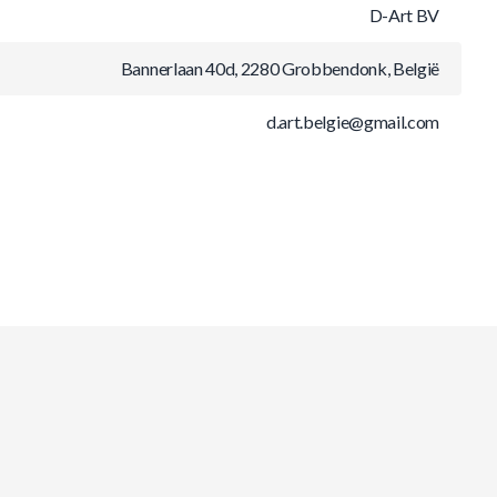
D-Art BV
Bannerlaan 40d, 2280 Grobbendonk, België
d.art.belgie@gmail.com