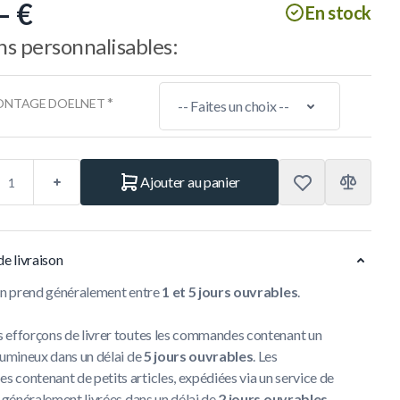
– €
En stock
s personnalisables:
*
ONTAGE DOELNET
Ajouter au panier
de livraison
son prend généralement entre
1 et 5 jours ouvrables
.
 efforçons de livrer toutes les commandes contenant un
lumineux dans un délai de
5 jours ouvrables
. Les
contenant de petits articles, expédiées via un service de
t généralement livrées dans un délai de
2 jours ouvrables
.