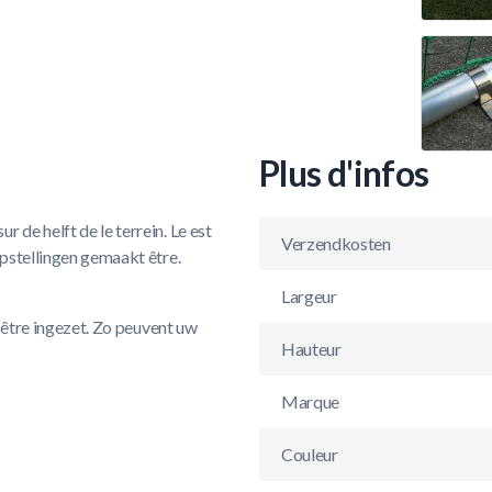
Plus d'infos
 de helft de le terrein. Le est
Verzendkosten
opstellingen gemaakt être.
Largeur
l être ingezet. Zo peuvent uw
Hauteur
Marque
Couleur