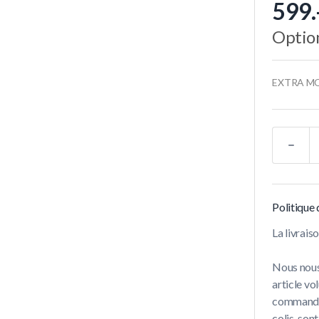
599.
Option
EXTRA M
Quantité
Politique 
La livrai
Nous nous
article vo
commandes 
colis, son