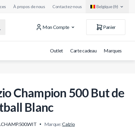
uces
À propos de nous
Contactez-nous
Belgique (fr)
Mon Compte
Panier
Outlet
Carte cadeau
Marques
zio Champion 500 But de
tball Blanc
.CHAMP.500.WIT
Marque:
Calzio