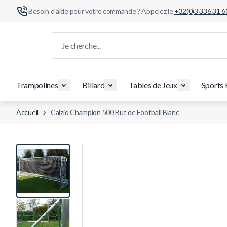
Besoin d'aide pour votre commande ? Appelez le
+32(0)3 336 31 6
Aller au contenu
Je cherche...
Trampolines
Billard
Tables de Jeux
Sports 
Accueil
Calzio Champion 500 But de Football Blanc
View larger image
View larger image