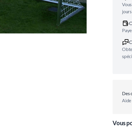
Vous 
jours
O
Payez
C
Obten
spéci
Des 
Aide 
Vous po