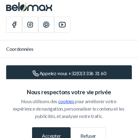
Coordonnées
Appelez-nous +32(0)3 336 31 60
Écrivez-nous
info@belomax.com
Nous respectons votre vie privée
Nous utilisons des 
cookies
 pour améliorer votre 
Routebeschrijving naar de Belomax
expérience de navigation, personnaliser le contenu et les 
publicités, et analyser notre trafic.
Catégories
Accepter
Refuser