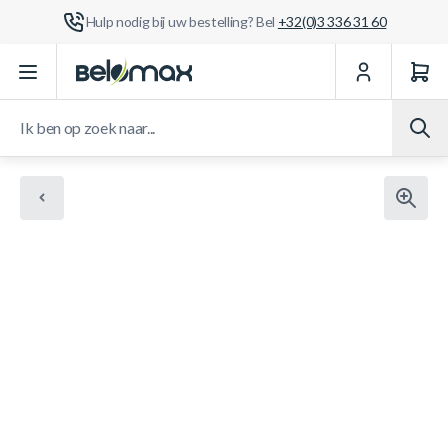
Hulp nodig bij uw bestelling? Bel
+32(0)3 336 31 60
Ga naar de inhoud
Ik ben op zoek naar...