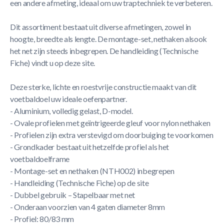
een andere afmeting, ideaal om uw traptechniek te verbeteren.
Dit assortiment bestaat uit diverse afmetingen, zowel in
hoogte, breedte als lengte. De montage-set, nethaken alsook
het net zijn steeds inbegrepen. De handleiding (Technische
Fiche) vindt u op deze site.
Deze sterke, lichte en roestvrije constructie maakt van dit
voetbaldoel uw ideale oefenpartner.
- Aluminium, volledig gelast, D-model.
- Ovale profielen met geïntrigeerde gleuf voor nylon nethaken
- Profielen zijn extra verstevigd om doorbuiging te voorkomen
- Grondkader bestaat uit hetzelfde profiel als het
voetbaldoelframe
- Montage-set en nethaken (NTH002) inbegrepen
- Handleiding (Technische Fiche) op de site
- Dubbel gebruik – Stapelbaar met net
- Onderaan voorzien van 4 gaten diameter 8mm
- Profiel: 80/83 mm