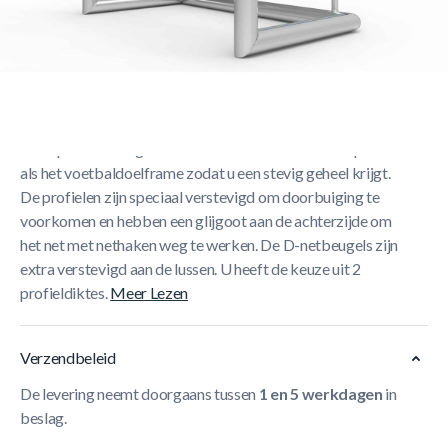
Korte Beschrijving
Onze trainingsdoelen zijn volledig gelast, vervaardigd uit
hoogwaardig aluminium en staan garant voor jarenlang
oefenplezier. Het grondkader bestaat uit hetzelfde profiel
als het voetbaldoelframe zodat u een stevig geheel krijgt.
De profielen zijn speciaal verstevigd om doorbuiging te
voorkomen en hebben een glijgoot aan de achterzijde om
het net met nethaken weg te werken. De D-netbeugels zijn
extra verstevigd aan de lussen. U heeft de keuze uit 2
profieldiktes.
Meer Lezen
Verzendbeleid
De levering neemt doorgaans tussen
1 en 5 werkdagen
in
beslag.