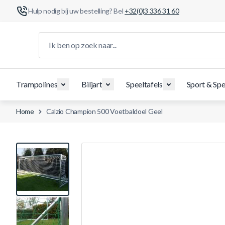
Hulp nodig bij uw bestelling? Bel
+32(0)3 336 31 60
Ga naar de inhoud
Ik ben op zoek naar...
Trampolines
Biljart
Speeltafels
Sport & Spe
Home
Calzio Champion 500 Voetbaldoel Geel
View larger image
View larger image