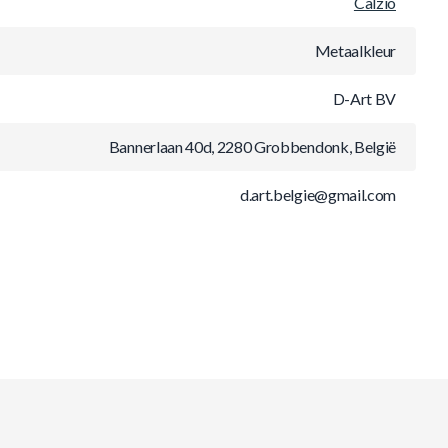
Calzio
Metaalkleur
D-Art BV
Bannerlaan 40d, 2280 Grobbendonk, België
d.art.belgie@gmail.com