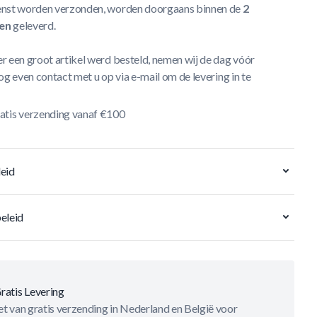
nst worden verzonden, worden doorgaans binnen de
2
en
geleverd.
r een groot artikel werd besteld, nemen wij de dag vóór
og even contact met u op via e-mail om de levering in te
atis verzending vanaf €100
eid
eleid
ratis Levering
t van gratis verzending in Nederland en België voor