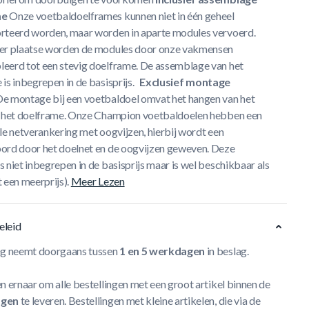
me
Onze voetbaldoelframes kunnen niet in één geheel
rteerd worden, maar worden in aparte modules vervoerd.
er plaatse worden de modules door onze vakmensen
eerd tot een stevig doelframe.
De assemblage van het
is inbegrepen in de basisprijs.
Exclusief montage
e montage bij een voetbaldoel omvat het hangen van het
 het doelframe.
Onze Champion voetbaldoelen hebben een
le netverankering met oogvijzen, hierbij wordt een
ord door het doelnet en de oogvijzen geweven.
Deze
 niet inbegrepen in de basisprijs maar is wel beschikbaar als
 een meerprijs).
Meer Lezen
eleid
ng neemt doorgaans tussen
1 en 5 werkdagen
in beslag.
n ernaar om alle bestellingen met een groot artikel binnen de
agen
te leveren. Bestellingen met kleine artikelen, die via de