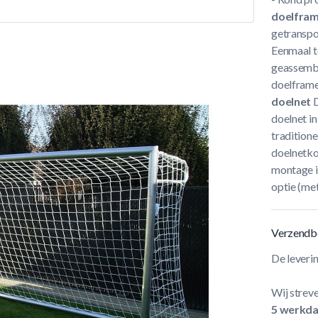
doelfra
getranspo
Eenmaal t
geassembl
doelframe 
doelnet
D
doelnet in
traditione
doelnetko
montage is
optie (met
Verzendb
De leveri
Wij streve
5 werkd