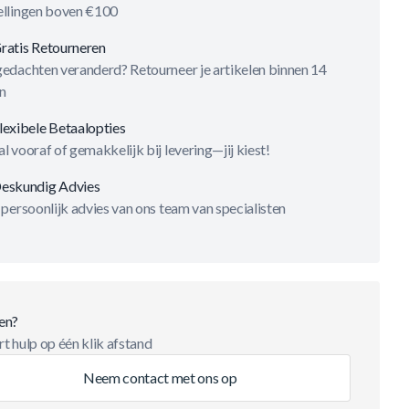
ellingen boven €100
ratis Retourneren
gedachten veranderd? Retourneer je artikelen binnen 14
n
lexibele Betaalopties
l vooraf of gemakkelijk bij levering—jij kiest!
eskundig Advies
 persoonlijk advies van ons team van specialisten
en?
t hulp op één klik afstand
Neem contact met ons op