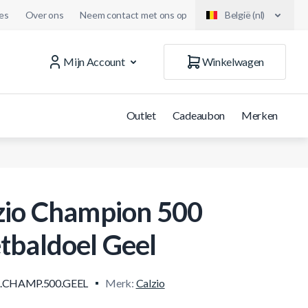
es
Over ons
Neem contact met ons op
België (nl)
Mijn Account
Winkelwagen
Outlet
Cadeaubon
Merken
zio Champion 500
tbaldoel Geel
.CHAMP.500.GEEL
Merk:
Calzio