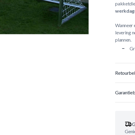
pakketdie
werkdag
Wanneer e
levering n
plannen.
Gr
Retourbel
Garantieb
G
Genie