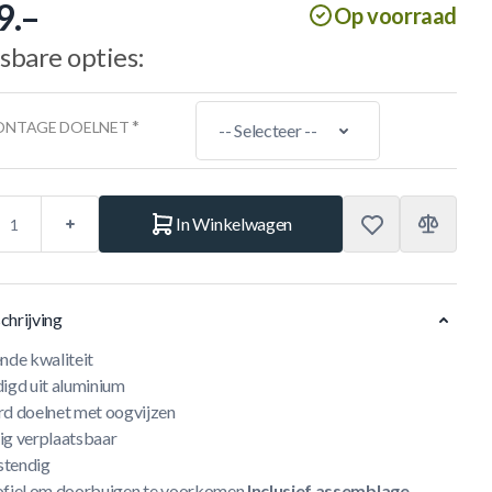
9.–
Op voorraad
sbare opties:
*
ONTAGE DOELNET
In Winkelwagen
chrijving
nde kwaliteit
digd uit aluminium
rd doelnet met oogvijzen
ig verplaatsbaar
stendig
ofiel om doorbuigen te voorkomen
Inclusief assemblage