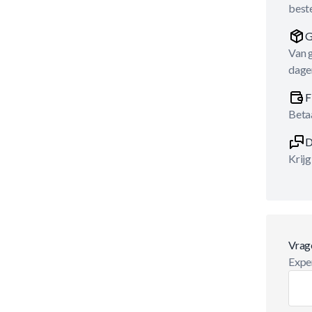
best
G
Van 
dage
F
Betaa
D
Krijg
Vrag
Exper