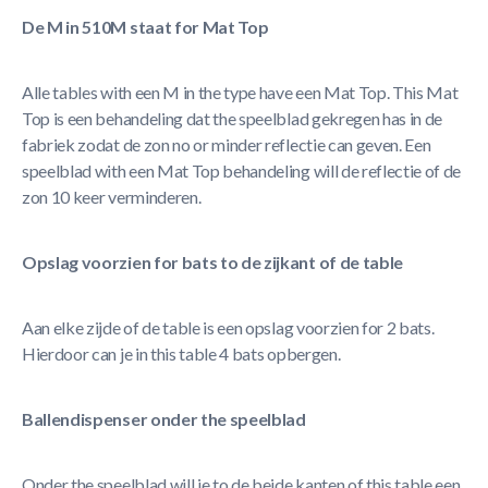
De M in 510M staat for Mat
Top
Alle tables with een M in the type have een Mat Top. This Mat
Top is een behandeling dat the speelblad gekregen has in de
fabriek zodat de zon no or minder reflectie can geven. Een
speelblad with een Mat Top behandeling will de reflectie of de
zon 10 keer verminderen.
Opslag voorzien for bats to de zijkant of de table
Aan elke zijde of de table is een opslag voorzien for 2 bats.
Hierdoor can je in this table 4 bats opbergen.
Ballendispenser onder the speelblad
Onder the speelblad will je to de beide kanten of this table een