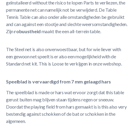
geïnstalleerd without the risico te lopen Parts te verliezen, the
permanente net can namelijk not be verwijderd. De Table
Tennis Table can also onder alle omstandigheden be gebruikt
and can against een stootje and slechte weersomstandigheden.
Zijn
robuustheid
maakt the een all-terrein table.
The Steel net is also onverwoestbaar, but for wie liever with
een gewoon net speelt is er also een mogelijkheid with de
Standard net kit. This is Loose te verkijgen in onze webshop.
Speelblad is vervaardigd from 7 mm gelaagd hars
The speelblad is made or hars wat ervoor zorgt dat this table
gerust buiten mag blijven staan tijdens regen or sneeuw.
Doordat the playing field from hars gemaakt is is this also very
bestendig against schokken of de bat or schokken in the
algemeen.