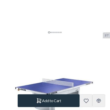
1/7
Cornilleau Pro 510M Outdoor
Blue Table Tennis Table
SKU:
COR.125615
Brand:
Cornilleau
NEW
€1,199.–
In stock
Quantity
Add to Cart