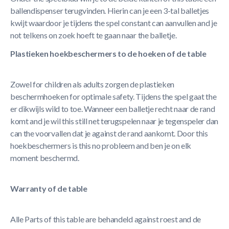
ballendispenser terugvinden. Hierin can je een 3-tal balletjes
kwijt waardoor je tijdens the spel constant can aanvullen and je
not telkens on zoek hoeft te gaan naar the balletje.
Plastieken hoekbeschermers to de hoeken of de table
Zowel for children als adults zorgen de plastieken
beschermhoeken for optimale safety. Tijdens the spel gaat the
er dikwijls wild to toe. Wanneer een balletje recht naar de rand
komt and je wil this still net terugspelen naar je tegenspeler dan
can the voorvallen dat je against de rand aankomt. Door this
hoekbeschermers is this no probleem and ben je on elk
moment beschermd.
Warranty of de
table
Alle Parts of this table are behandeld against roest and de