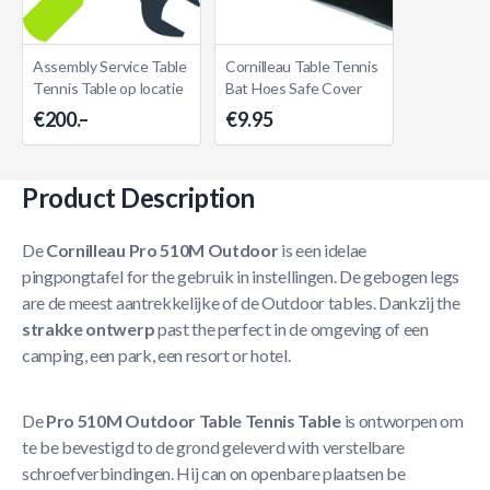
Assembly Service Table
Cornilleau Table Tennis
Tennis Table op locatie
Bat Hoes Safe Cover
€200.–
€9.95
Product Description
De
Cornilleau Pro 510M Outdoor
is een idelae
pingpongtafel for the gebruik in instellingen. De gebogen legs
are de meest aantrekkelijke of de Outdoor tables. Dankzij the
strakke ontwerp
past the perfect in de omgeving of een
camping, een park, een resort or hotel.
De
Pro 510M Outdoor Table Tennis Table
is ontworpen om
te be bevestigd to de grond geleverd with verstelbare
schroefverbindingen. Hij can on openbare plaatsen be