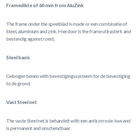
Framedikte of 60 mm from AluZink
The frame onder the speelblad is made or een combinatie of
Steel, aluminium and zink. Hierdoor is the frame utlrasterk and
bestendig against roest.
Steel basis
Gebogen benen with bevestigingssysteem for de bevestiging
to de grond.
Vast Steel net
The vaste Steel net is behandelt with een anticorrosie-low and
is permanent and onschendbaar.