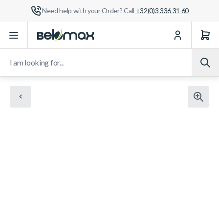
Need help with your Order? Call
+32(0)3 336 31 60
Skip to Content
I am looking for...