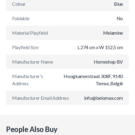
Colour
Blue
Foldable
No
Material Playfield
Melamine
Playfield Size
L 274 cm x W 152,5 cm
Manufacturer Name
Homeshop BV
Manufacturer's
Hoogkamerstraat 308F, 9140
Address
Temse, België
Manufacturer Email Address
info@belomax.com
People Also Buy