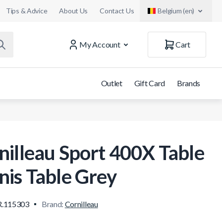
Tips & Advice
About Us
Contact Us
Belgium (en)
My Account
Cart
Outlet
Gift Card
Brands
nilleau Sport 400X Table
nis Table Grey
.115303
Brand:
Cornilleau