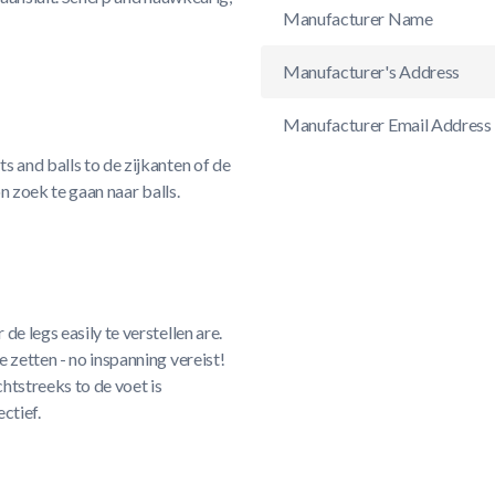
Manufacturer Name
Manufacturer's Address
Manufacturer Email Address
s and balls to de zijkanten of de
on zoek te gaan naar balls.
e legs easily te verstellen are.
 zetten - no inspanning vereist!
htstreeks to de voet is
ctief.