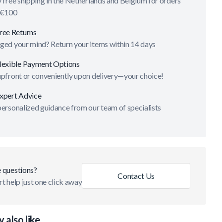
 free shipping in the Netherlands and Belgium for orders
 €100
ree Returns
ged your mind? Return your items within 14 days
lexible Payment Options
upfront or conveniently upon delivery—your choice!
xpert Advice
ersonalized guidance from our team of specialists
 questions?
Contact Us
t help just one click away
 also like