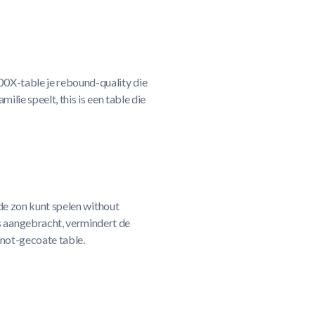
00X-table je rebound-quality die
milie speelt, this is een table die
 de zon kunt spelen without
 aangebracht, vermindert de
n not-gecoate table.