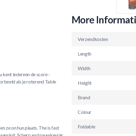
More Informat
Verzendkosten
Length
Width
Nu kent iedereen de score -
oorbeeld als je roterend Table
Height
Brand
Colour
Foldable
 ze on hun plaats. The is fast
 aansluit. Scherp and nauwkeurig,