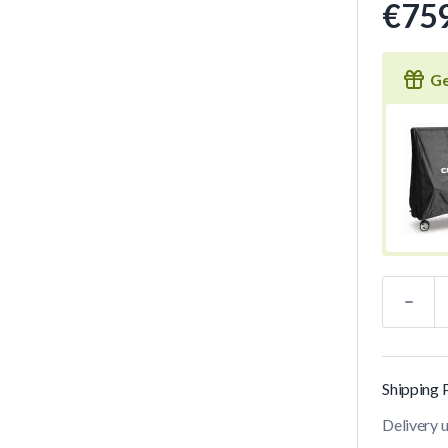
€759
Ge
Quantity
Shipping 
Delivery 