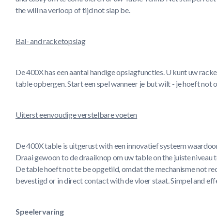
the will na verloop of tijd not slap be.
Bal- and racketopslag
De 400X has een aantal handige opslagfuncties. U kunt uw racket
table opbergen. Start een spel wanneer je but wilt - je hoeft not 
Uiterst eenvoudige verstelbare voeten
De 400X table is uitgerust with een innovatief systeem waardoor d
Draai gewoon to de draaiknop om uw table on the juiste niveau te
De table hoeft not te be opgetild, omdat the mechanisme not rec
bevestigd or in direct contact with de vloer staat. Simpel and effe
Speelervaring