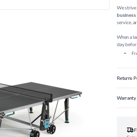
We strive 
business
service, a
When a lar
day before
Fr
Returns P
Warranty 
F