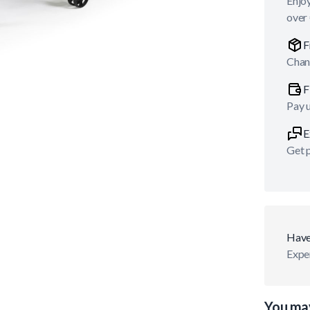
Enjoy
over
F
Chan
F
Pay 
E
Get p
Have
Exper
You may