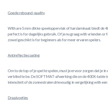
Goede rebound-quality
With are 5 mm dikke speeloppervlak of harslaminaat biedt de 4
perfect is for dagelijks gebruik. Of je nu graag with vrienden or fa
zowel geschikt is for beginners als for meer ervaren spelers.
Antireflectiecoating
Om to de top of je spel te spelen, must je ervoor zorgen dat je in
verblind te be. De SOFTMAT-afwerking die on de 400X-table is
intensiteit of de zonnestralen drievoudig in vergelijking with ee
Draaivoetjes