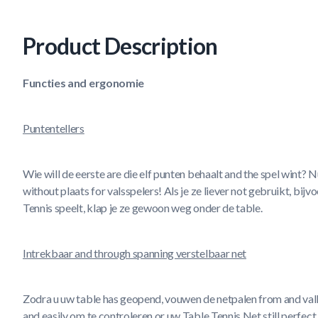
Product Description
View larger image
Functies and ergonomie
Puntentellers
Wie will de eerste are die elf punten behaalt and the spel wint? 
without plaats for valsspelers! Als je ze liever not gebruikt, bijv
Tennis speelt, klap je ze gewoon weg onder de table.
Intrekbaar and through spanning verstelbaar net
Zodra u uw table has geopend, vouwen de netpalen from and vallen
and easily om te controleren or uw Table Tennis Net still perfect