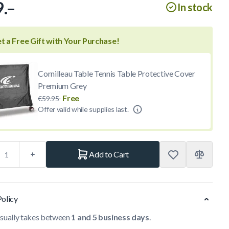
.–
In stock
t a Free Gift with Your Purchase!
Cornilleau Table Tennis Table Protective Cover
Premium Grey
Free
€59.95
Offer valid while supplies last.
Add to Cart
Policy
usually takes between
1 and 5 business days
.