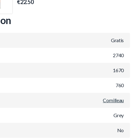
€22.50
ion
Gratis
2740
1670
760
Cornilleau
Grey
No