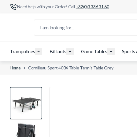
Need help with your Order? Call
+32(0)3 336 31 60
Skip to Content
I am looking for...
Trampolines
Billiards
Game Tables
Sports
Home
Cornilleau Sport 400X Table Tennis Table Grey
View larger image
View larger image